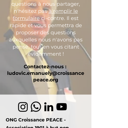
questions à nous partager,
n'hésitez pas
à remplir le
formulaire
ci-contre. Il est
rapide et vous permettra de
proposer des questions
auxquelles nous n'avons pas
pensé, tout en vous citant
évidemment !
Contactez-nous :
ludovic.emanuely@croissance
peace.org
ONG Croissance PEACE -
Association 1901 à but non