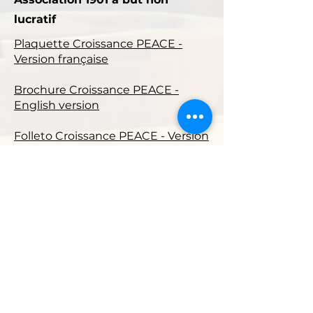
lucratif
Plaquette Croissance PEACE -
Version française
Brochure Croissance PEACE -
English version
Folleto Croissance PEACE - Versión
en español
Folheto Croissance PEACE - Versão
portuguesa
56 avenue de Paris 94300
Vincennes
, France
Tél.
+33 680269719
Siret
822 375 226 000 13
-APE
9499Z