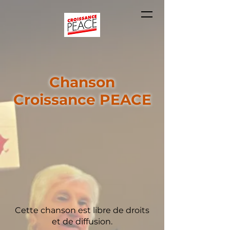
Chanson
Croissance PEACE
Cette chanson est libre de droits
et de diffusion.