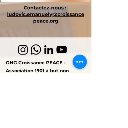
Contactez-nous :
ludovic.emanuely@croissance
peace.org
ONG Croissance PEACE -
Association 1901 à but non
lucratif
Plaquette Croissance PEACE -
Version française
Brochure Croissance PEACE -
English version
Folleto Croissance PEACE - Versión